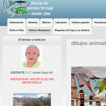
Información
Historia
Música
Literatura
Cultura popular
Pasatiem
Peña el Pijo
Cómics Nerpianos
Regantes El Cojo y La Umbría
El tiempo y webcam
dibujos anima
VISITANTE:
5922
desde Mayo-96.
ARENGUEAR :HACER ALGO SIN
IMPORTANCIA