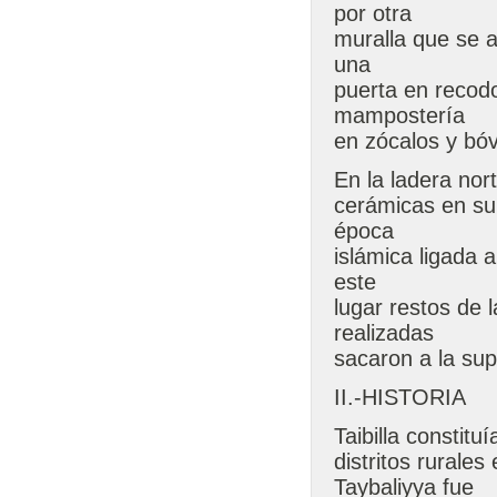
por otra
muralla que se ad
una
puerta en recodo
mampostería
en zócalos y bóv
En la ladera nor
cerámicas en sup
época
islámica ligada 
este
lugar restos de
realizadas
sacaron a la sup
II.-HISTORIA
Taibilla constitu
distritos rurales
Taybaliyya fue