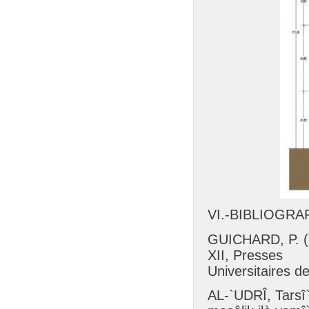
VI.-BIBLIOGRA
GUICHARD, P. (1
XII, Presses
Universitaires d
AL-`UDRÎ, Tarsî`