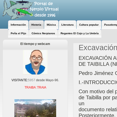
Información
Historia
Música
Literatura
Cultura popular
Pasatiem
Peña el Pijo
Cómics Nerpianos
Regantes El Cojo y La Umbría
El tiempo y webcam
Excavación
EXCAVACIÓN A
DE TAIBILLA (
Pedro Jiménez C
VISITANTE:
5957
desde Mayo-96.
I.-INTRODUCC
TRAIBA :TRAIA
Con motivo del p
de Taibilla por 
un
documento relati
Posteriormente,