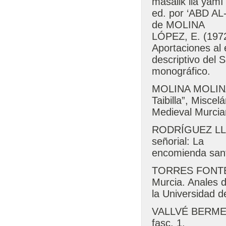
masâlik ilà yamî
ed. por ‘ABD AL
de MOLINA
LÓPEZ, E. (1972)
Aportaciones al 
descriptivo del S
monográfico.
MOLINA MOLINA, 
Taibilla”, Miscel
Medieval Murcia
RODRÍGUEZ LLOPI
señorial: La
encomienda santi
TORRES FONTES, 
Murcia. Anales 
la Universidad d
VALLVÉ BERMEJO,
fasc. 1.