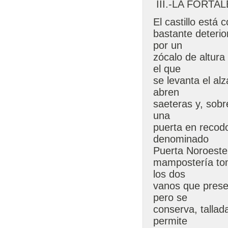
III.-LA FORTA
El castillo está
bastante deteri
por un
zócalo de altur
el que
se levanta el al
abren
saeteras y, sobr
una
puerta en recodo
denominado
Puerta Noroeste
mampostería tom
los dos
vanos que prese
pero se
conserva, tallad
permite