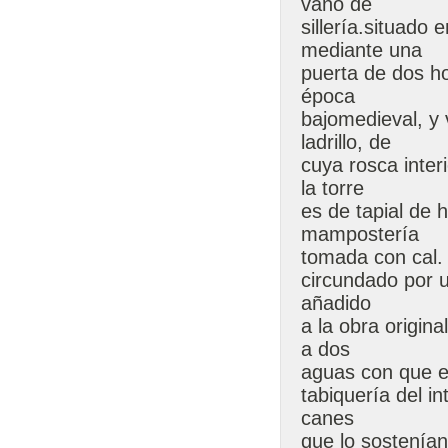
vano de
sillería.situado
mediante una
puerta de dos ho
época
bajomedieval, y 
ladrillo, de
cuya rosca inter
la torre
es de tapial de 
mampostería
tomada con cal.
circundado por u
añadido
a la obra origina
a dos
aguas con que e
tabiquería del i
canes
que lo sostenían