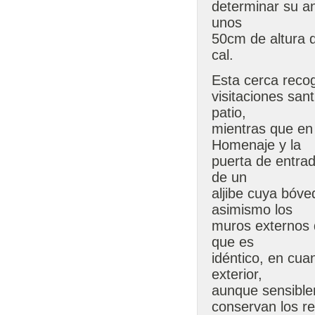
determinar su an
unos
50cm de altura 
cal.
Esta cerca recog
visitaciones san
patio,
mientras que en e
Homenaje y la
puerta de entrad
de un
aljibe cuya bóv
asimismo los
muros externos d
que es
idéntico, en cua
exterior,
aunque sensible
conservan los r